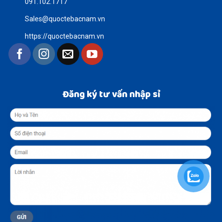
091.102.1717
Sales@quoctebacnam.vn
https://quoctebacnam.vn
Đăng ký tư vấn nhập sỉ