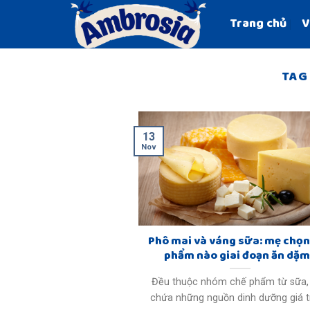
Skip
Trang chủ
V
to
content
TAG
13
Nov
Phô mai và váng sữa: mẹ chọn
phẩm nào giai đoạn ăn dặ
Đều thuộc nhóm chế phẩm từ sữa,
chứa những nguồn dinh dưỡng giá trị 