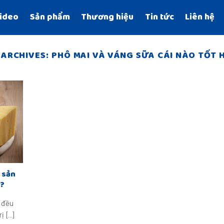
ideo
Sản phẩm
Thương hiệu
Tin tức
Liên hệ
 ARCHIVES:
PHÔ MAI VÀ VÁNG SỮA CÁI NÀO TỐT 
 sản
m?
 đều
[...]