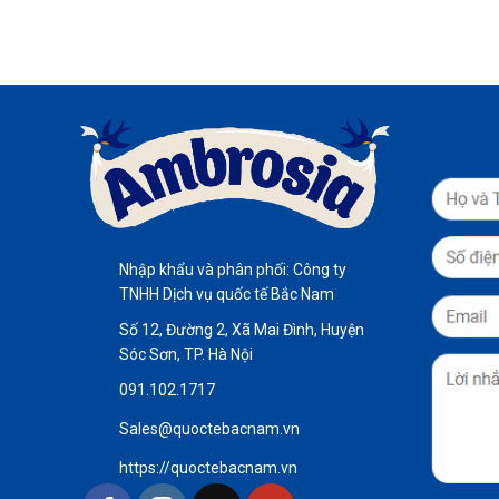
Nhập khẩu và phân phối: Công ty
TNHH Dịch vụ quốc tế Bắc Nam
Số 12, Đường 2, Xã Mai Đình, Huyện
Sóc Sơn, TP. Hà Nội
091.102.1717
Sales@quoctebacnam.vn
https://quoctebacnam.vn