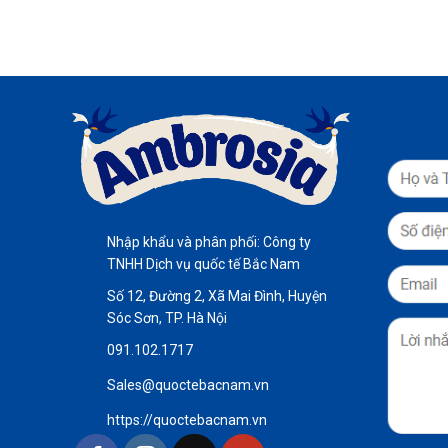
Nhập khẩu và phân phối: Công ty
TNHH Dịch vụ quốc tế Bắc Nam
Số 12, Đường 2, Xã Mai Đình, Huyện
Sóc Sơn, TP. Hà Nội
091.102.1717
Sales@quoctebacnam.vn
https://quoctebacnam.vn