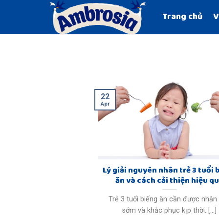
Skip
Trang chủ
V
to
content
22
Apr
Lý giải nguyên nhân trẻ 3 tuổi 
ăn và cách cải thiện hiệu q
Trẻ 3 tuổi biếng ăn cần được nhận 
sớm và khắc phục kịp thời. [...]