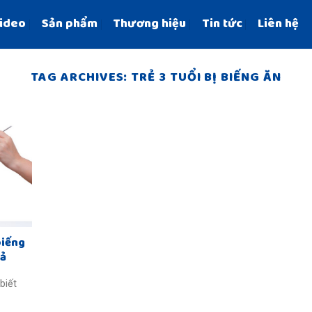
ideo
Sản phẩm
Thương hiệu
Tin tức
Liên hệ
TAG ARCHIVES:
TRẺ 3 TUỔI BỊ BIẾNG ĂN
biếng
uả
biết