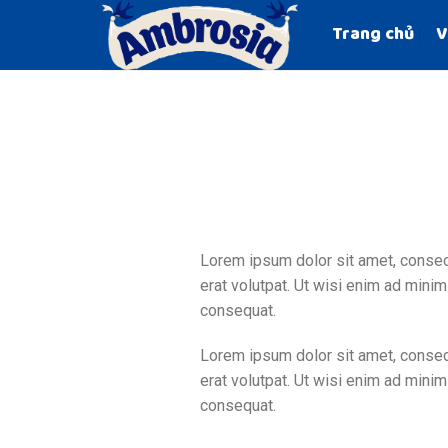
Skip
Trang chủ
V
to
content
Lorem ipsum dolor sit amet, consec
erat volutpat. Ut wisi enim ad minim
consequat.
Lorem ipsum dolor sit amet, consec
erat volutpat. Ut wisi enim ad minim
consequat.