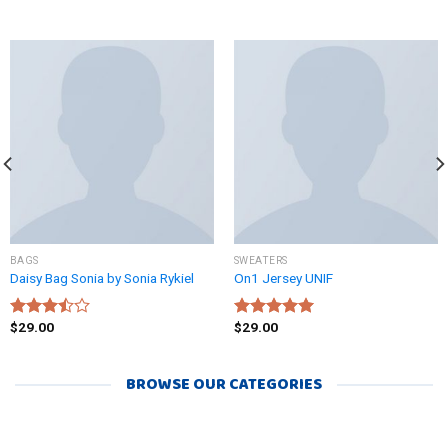
BAGS
SWEATERS
Daisy Bag Sonia by Sonia Rykiel
On1 Jersey UNIF
$
29.00
$
29.00
Rated
Rated
5.00
3.50
out
out of 5
of 5
BROWSE OUR CATEGORIES