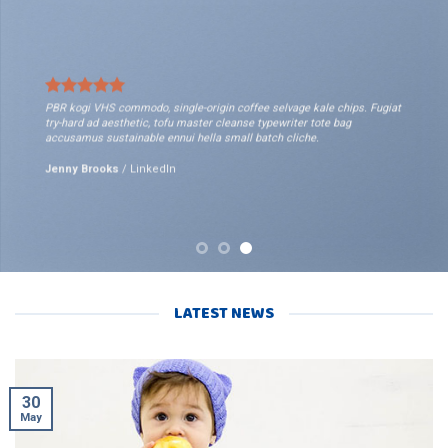
PBR kogi VHS commodo, single-origin coffee selvage kale chips. Fugiat
try-hard ad aesthetic, tofu master cleanse typewriter tote bag
accusamus sustainable ennui hella small batch cliche.
Jenny Brooks
/
LinkedIn
LATEST NEWS
30
May