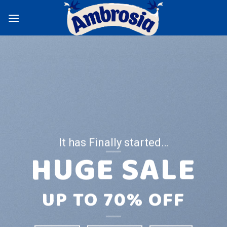
Skip
to
content
It has Finally started…
HUGE SALE
UP TO
70% OFF