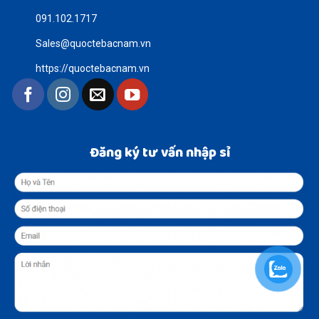
091.102.1717
Sales@quoctebacnam.vn
https://quoctebacnam.vn
Đăng ký tư vấn nhập sỉ