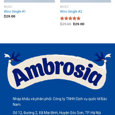
MUSIC
MUSIC
Woo Single #1
Woo Single #2
$
29.00
$
29.00
$
29.00
Rated
4.75
out of 5
Nhập khẩu và phân phối: Công ty TNHH Dịch vụ quốc tế Bắc
Nam
Số 12, Đường 2, Xã Mai Đình, Huyện Sóc Sơn, TP. Hà Nội